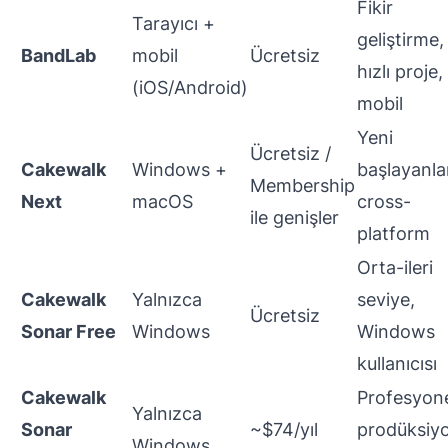
Fikir
Tarayıcı +
geliştirme,
BandLab
mobil
Ücretsiz
hızlı proje,
(iOS/Android)
mobil
Yeni
Ücretsiz /
Cakewalk
Windows +
başlayanla
Membership
Next
macOS
cross-
ile genişler
platform
Orta-ileri
Cakewalk
Yalnızca
seviye,
Ücretsiz
Sonar Free
Windows
Windows
kullanıcısı
Cakewalk
Profesyon
Yalnızca
Sonar
~$74/yıl
prodüksiy
Windows