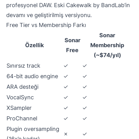
profesyonel DAW. Eski Cakewalk by BandLab’in
devamı ve geliştirilmiş versiyonu.
Free Tier vs Membership Farkı
Sonar
Sonar
Özellik
Membership
Free
(~$74/yıl)
Sınırsız track
✓
✓
64-bit audio engine
✓
✓
ARA desteği
✓
✓
VocalSync
✓
✓
XSampler
✓
✓
ProChannel
✓
✓
Plugin oversampling
✗
✓
(16x’e kadar)