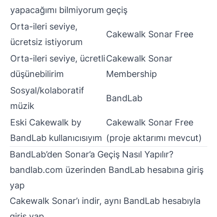
yapacağımı bilmiyorum
geçiş
Orta-ileri seviye,
Cakewalk Sonar Free
ücretsiz istiyorum
Orta-ileri seviye, ücretli
Cakewalk Sonar
düşünebilirim
Membership
Sosyal/kolaboratif
BandLab
müzik
Eski Cakewalk by
Cakewalk Sonar Free
BandLab kullanıcısıyım
(proje aktarımı mevcut)
BandLab’den Sonar’a Geçiş Nasıl Yapılır?
bandlab.com
üzerinden BandLab hesabına giriş
yap
Cakewalk Sonar’ı indir, aynı BandLab hesabıyla
giriş yap