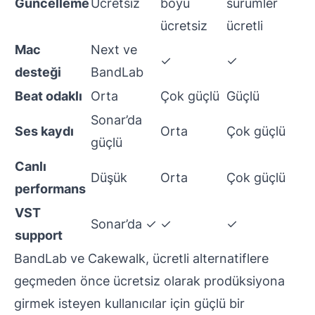
Güncelleme
Ücretsiz
boyu
sürümler
ücretsiz
ücretli
Mac
Next ve
✓
✓
desteği
BandLab
Beat odaklı
Orta
Çok güçlü
Güçlü
Sonar’da
Ses kaydı
Orta
Çok güçlü
güçlü
Canlı
Düşük
Orta
Çok güçlü
performans
VST
Sonar’da ✓
✓
✓
support
BandLab ve Cakewalk, ücretli alternatiflere
geçmeden önce ücretsiz olarak prodüksiyona
girmek isteyen kullanıcılar için güçlü bir