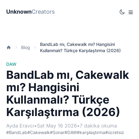
Unknown
Creators
BandLab mı, Cakewalk mı? Hangisini
Blog
Kullanmalı? Türkçe Karşılaştırma (2026)
DAW
BandLab mı, Cakewalk
mı? Hangisini
Kullanmalı? Türkçe
Karşılaştırma (2026)
Ayda Eravcı
•
Sat May 16 2026
•
7 dakika okuma
#BandLab
#Cakewalk
#Sonar
#DAW
#karşılaştırma
#ücretsiz