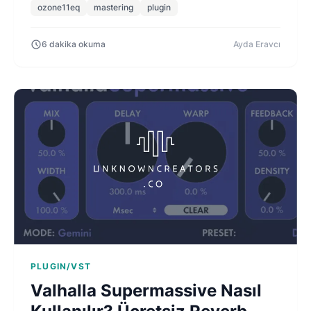
ozone11eq
mastering
plugin
6 dakika okuma
Ayda Eravcı
PLUGIN/VST
Valhalla Supermassive Nasıl