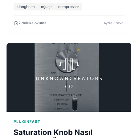
kompresyonu.
klanghelm
mjucjr
compressor
7 dakika okuma
Ayda Eravcı
PLUGIN/VST
Saturation Knob Nasıl