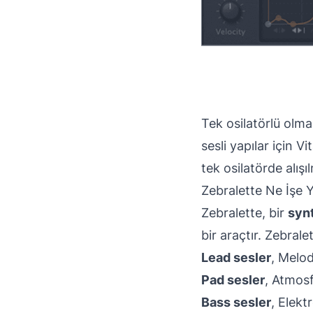
Tek osilatörlü olma
sesli yapılar için V
tek osilatörde alış
Zebralette Ne İşe 
Zebralette, bir
syn
bir araçtır. Zebralet
Lead sesler
, Melod
Pad sesler
, Atmosf
Bass sesler
, Elekt