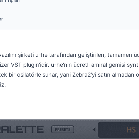
tim Tipleri
ar
azılım şirketi u-he tarafından geliştirilen, tamamen üc
er VST plugin’idir. u-he’nin ücretli amiral gemisi synt
tek bir osilatörle sunar, yani Zebra2’yi satın almada
iz.