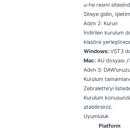
u-he resmi sitesind
Siteye gidin, işlet
Adım 2: Kurun
İndirilen kurulum d
klasöre yerleştirece
Windows:
VST3 do
Mac:
AU dosyası
/
Adım 3: DAW’unuzu
Kurulum tamamland
Zebralette’yi listede
Kurulum konusunda
atabilirsiniz.
Uyumluluk
Platform