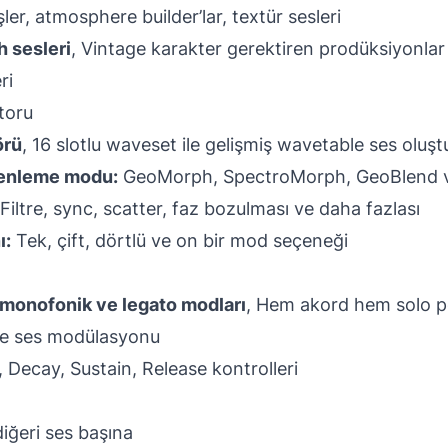
şler, atmosphere builder’lar, textür sesleri
h sesleri
, Vintage karakter gerektiren prodüksiyonlar 
ri
toru
örü
, 16 slotlu waveset ile gelişmiş wavetable ses oluş
zenleme modu:
GeoMorph, SpectroMorph, GeoBlend v
 Filtre, sync, scatter, faz bozulması ve daha fazlası
ı:
Tek, çift, dörtlü ve on bir mod seçeneği
, monofonik ve legato modları
, Hem akord hem solo p
ve ses modülasyonu
, Decay, Sustain, Release kontrolleri
 diğeri ses başına