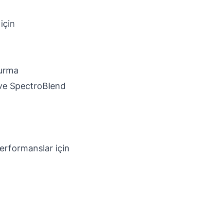
için
turma
e SpectroBlend
erformanslar için