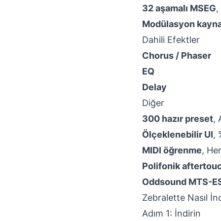
32 aşamalı MSEG
,
Modülasyon kaynak
Dahili Efektler
Chorus / Phaser
EQ
Delay
Diğer
300 hazır preset
,
Ölçeklenebilir UI
,
MIDI öğrenme
, He
Polifonik aftertou
Oddsound MTS-ES
Zebralette Nasıl İnd
Adım 1: İndirin