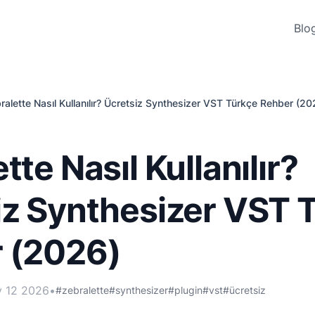
Blo
ralette Nasıl Kullanılır? Ücretsiz Synthesizer VST Türkçe Rehber (20
tte Nasıl Kullanılır?
iz Synthesizer VST 
 (2026)
y 12 2026
•
#zebralette
#synthesizer
#plugin
#vst
#ücretsiz