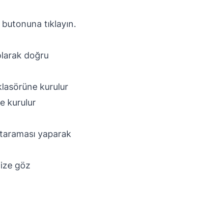
 butonuna tıklayın.
 olarak doğru
lasörüne kurulur
e kurulur
 taraması yaparak
ize
göz