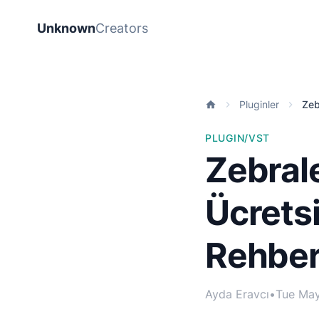
Unknown
Creators
Pluginler
Zeb
PLUGIN/VST
Zebrale
Ücrets
Rehber
Ayda Eravcı
•
Tue Ma