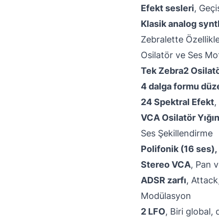
Efekt sesleri
, Geçi
Klasik analog synt
Zebralette Özellikle
Osilatör ve Ses Mo
Tek Zebra2 Osilat
4 dalga formu dü
24 Spektral Efekt
,
VCA Osilatör Yığın
Ses Şekillendirme
Polifonik (16 ses)
Stereo VCA
, Pan 
ADSR zarfı
, Attack
Modülasyon
2 LFO
, Biri global,