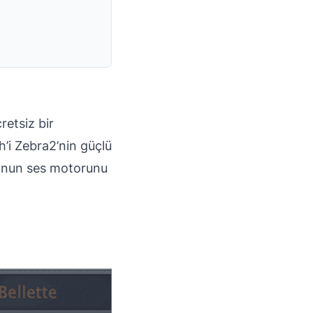
retsiz bir
h’i Zebra2’nin güçlü
n onun ses motorunu