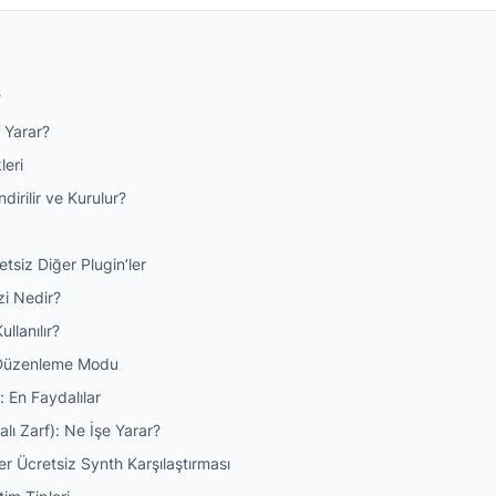
?
 Yarar?
leri
dirilir ve Kurulur?
etsiz Diğer Plugin’ler
i Nedir?
llanılır?
4 Düzenleme Modu
: En Faydalılar
ı Zarf): Ne İşe Yarar?
er Ücretsiz Synth Karşılaştırması