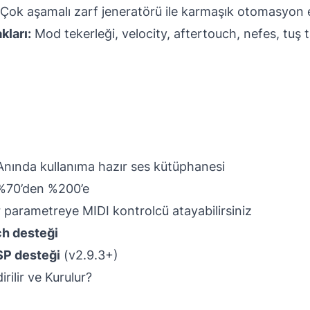
 Çok aşamalı zarf jeneratörü ile karmaşık otomasyon e
ları:
Mod tekerleği, velocity, aftertouch, nefes, tuş t
 Anında kullanıma hazır ses kütüphanesi
 %70’den %200’e
r parametreye MIDI kontrolcü atayabilirsiniz
ch desteği
P desteği
(v2.9.3+)
irilir ve Kurulur?