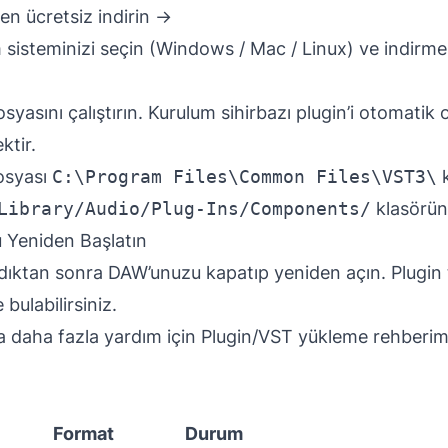
en ücretsiz indirin →
im sisteminizi seçin (Windows / Mac / Linux) ve indirme
osyasını çalıştırın. Kurulum sihirbazı plugin’i otomatik
ktir.
syası
C:\Program Files\Common Files\VST3\
k
Library/Audio/Plug-Ins/Components/
klasörün
 Yeniden Başlatın
ıktan sonra DAW’unuzu kapatıp yeniden açın. Plugin
 bulabilirsiniz.
 daha fazla yardım için
Plugin/VST yükleme rehberim
Format
Durum