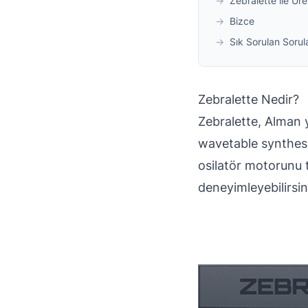
→
Zebralette ile Üre
→
Bizce
→
Sık Sorulan Sorul
Zebralette Nedir?
Zebralette, Alman y
wavetable synthesiz
osilatör motorunu 
deneyimleyebilirsin