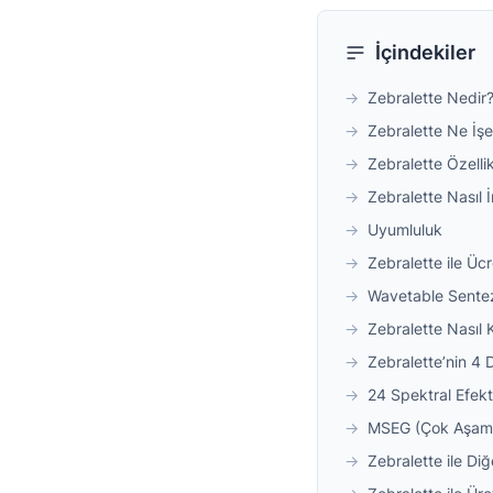
İçindekiler
→
Zebralette Nedir
→
Zebralette Ne İşe
→
Zebralette Özellik
→
Zebralette Nasıl İn
→
Uyumluluk
→
Zebralette ile Ücr
→
Wavetable Sentez
→
Zebralette Nasıl Ku
→
Zebralette’nin 
→
24 Spektral Efekt
→
MSEG (Çok Aşamal
→
Zebralette ile Diğ