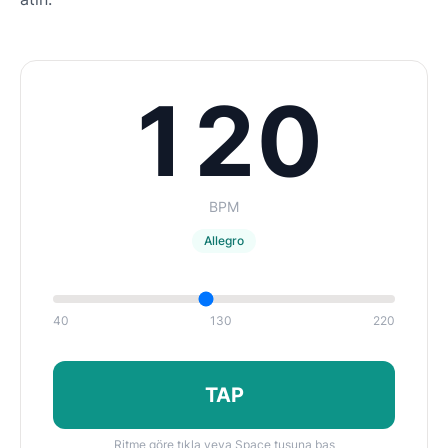
120
BPM
Allegro
40
130
220
TAP
Ritme göre tıkla veya Space tuşuna bas