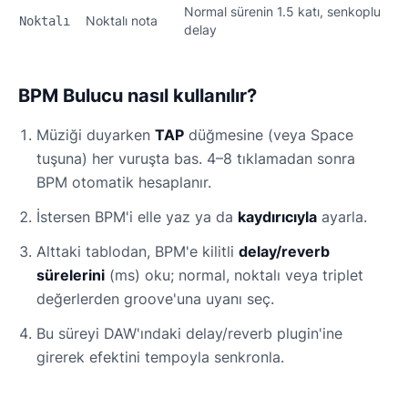
Normal sürenin 1.5 katı, senkoplu
Noktalı nota
Noktalı
delay
BPM Bulucu nasıl kullanılır?
Müziği duyarken
TAP
düğmesine (veya Space
tuşuna) her vuruşta bas. 4–8 tıklamadan sonra
BPM otomatik hesaplanır.
İstersen BPM'i elle yaz ya da
kaydırıcıyla
ayarla.
Alttaki tablodan, BPM'e kilitli
delay/reverb
sürelerini
(ms) oku; normal, noktalı veya triplet
değerlerden groove'una uyanı seç.
Bu süreyi DAW'ındaki delay/reverb plugin'ine
girerek efektini tempoyla senkronla.