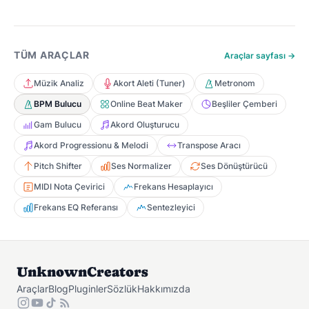
TÜM ARAÇLAR
Araçlar sayfası →
Müzik Analiz
Akort Aleti (Tuner)
Metronom
BPM Bulucu
Online Beat Maker
Beşliler Çemberi
Gam Bulucu
Akord Oluşturucu
Akord Progressionu & Melodi
Transpose Aracı
Pitch Shifter
Ses Normalizer
Ses Dönüştürücü
MIDI Nota Çevirici
Frekans Hesaplayıcı
Frekans EQ Referansı
Sentezleyici
UnknownCreators
Araçlar
Blog
Pluginler
Sözlük
Hakkımızda