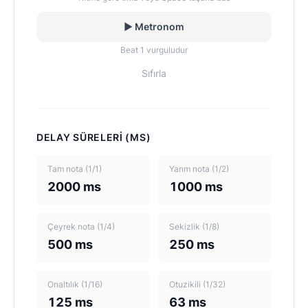
▶ Metronom
Beat 1 vurguludur
Sıfırla
DELAY SÜRELERI (MS)
Tam nota (1/1)
Yarım nota (1/2)
2000 ms
1000 ms
Çeyrek nota (1/4)
Sekizlik (1/8)
500 ms
250 ms
Onaltılık (1/16)
Otuzikili (1/32)
125 ms
63 ms