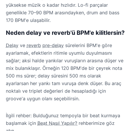
yüksekse müzik o kadar hızlıdır. Lo-fi parçalar
genellikle 70–90 BPM arasındayken, drum and bass
170 BPM'e ulaşabilir.
Neden delay ve reverb'ü BPM'e kilitlersin?
Delay
ve
reverb
pre-delay
sürelerini BPM'e göre
ayarlamak, efektlerin ritimle uyumlu duyulmasını
sağlar; aksi halde yankılar vuruşların arasına düşer ve
mix bulanıklaşır. Örneğin 120 BPM'de bir çeyrek nota
500 ms sürer; delay süresini 500 ms olarak
ayarlarsan her yankı tam vuruşa denk düşer. Bu araç
noktalı ve triplet değerleri de hesapladığı için
groove'a uygun olanı seçebilirsin.
İlgili rehber: Bulduğunuz tempoyla bir beat kurmaya
başlamak için
Beat Nasıl Yapılır?
rehberimize göz
atın.