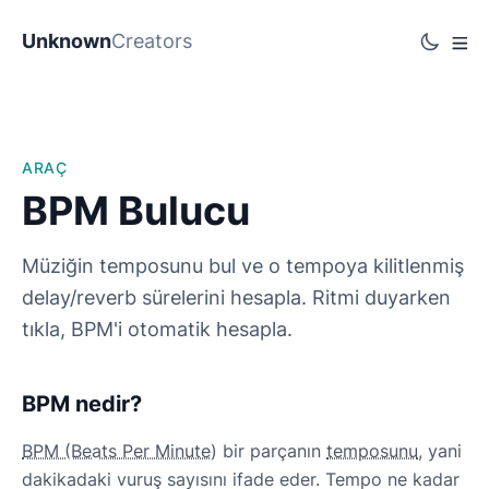
Unknown
Creators
ARAÇ
BPM Bulucu
Müziğin temposunu bul ve o tempoya kilitlenmiş
delay/reverb sürelerini hesapla. Ritmi duyarken
tıkla, BPM'i otomatik hesapla.
BPM nedir?
BPM (Beats Per Minute)
bir parçanın
temposunu
, yani
dakikadaki vuruş sayısını ifade eder. Tempo ne kadar