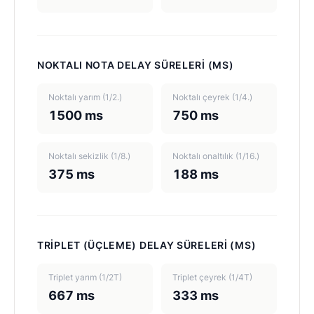
NOKTALI NOTA DELAY SÜRELERI (MS)
Noktalı yarım (1/2.)
Noktalı çeyrek (1/4.)
1500 ms
750 ms
Noktalı sekizlik (1/8.)
Noktalı onaltılık (1/16.)
375 ms
188 ms
TRIPLET (ÜÇLEME) DELAY SÜRELERI (MS)
Triplet yarım (1/2T)
Triplet çeyrek (1/4T)
667 ms
333 ms