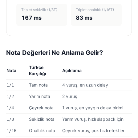
Triplet sekizlik (1/8T)
Triplet onaltılık (1/16T)
167 ms
83 ms
Nota Değerleri Ne Anlama Gelir?
Türkçe
Nota
Açıklama
Karşılığı
Tam nota
4 vuruş, en uzun delay
1/1
Yarım nota
2 vuruş
1/2
Çeyrek nota
1 vuruş, en yaygın delay birimi
1/4
Sekizlik nota
Yarım vuruş, hızlı slapback için
1/8
Onaltılık nota
Çeyrek vuruş, çok hızlı efektler
1/16